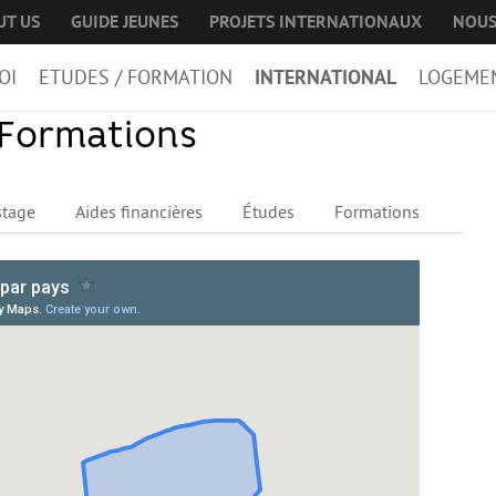
UT US
GUIDE JEUNES
PROJETS INTERNATIONAUX
NOUS
OI
ETUDES / FORMATION
INTERNATIONAL
LOGEME
 Formations
stage
Aides financières
Études
Formations