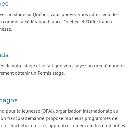
bec
uver un stage au Québec, vous pouvez vous adresser à des
s comme la Fédération France-Québec et l’Offie franco-
nesse.
ada
ée de votre stage et le fait que vous soyez ou non rémunéré,
rement obtenir un Permis stage.
emagne
nd pour la jeunesse (OFAJ), organisation internationale au
tion franco-allemande, propose plusieurs programmes de
r les bachelier·eres, les apprenti·es ou encore les étudiant·es.