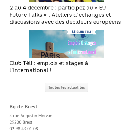
Le Sport
2 au 4 décembre : participez au « EU
La Culture
Future Talks » : Ateliers d’échanges et
discussions avec des décideurs européens
SANTÉ
Mon corps, mon identité
Amour et sexualité
Excès et addictions
Club Téli : emplois et stages à
Mal-être
l’international !
Victime de violences
Toutes les actualités
ACCÈS RAPIDE
Bij de Brest
Qui sommes nous
4 rue Augustin Morvan
29200 Brest
About us
02 98 43 01 08