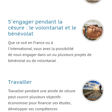
AGIR
Agir au quotidien
S’engager pendant la
Etre bénévole ou volontaire
césure : le volontariat et le
Créer mon projet
bénévolat
Créer mon entreprise
Que ce soit en France ou à
l’international, vous avez la possibilité
EMPLOI
de vous engager dans un ou plusieurs projets de
Préparer sa candidature
bénévolat ou de volontariat.
Chercher un job
Qui peut m’accompagner ?
Travailler
Les offres
Travailler pendant une année de césure
ETUDES / FORMATION
peut couvrir plusieurs objectifs :
économiser pour financer ses études,
L’orientation
développer ses compétences