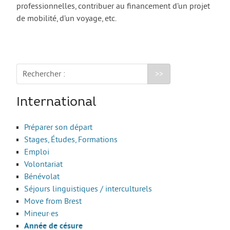
Les stages
professionnelles, contribuer au financement d’un projet
de mobilité, d’un voyage, etc.
L’alternance
Bafa et animation
La formation continue
Rechercher :
Métiers en uniforme
Année de Césure
International
INTERNATIONAL
Préparer son départ
Préparer son départ
Stages, Études, Formations
Stages, Études, Formations
Emploi
Volontariat
Emploi
Bénévolat
Volontariat
Séjours linguistiques / interculturels
Move from Brest
Bénévolat
Mineur·es
Séjours linguistiques / interculturels
Année de césure