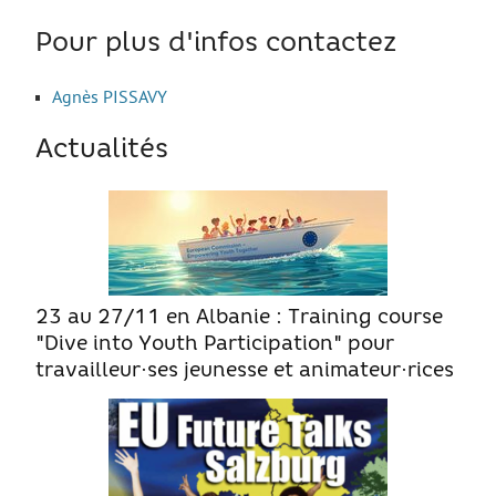
Move from Brest
Pour plus d'infos contactez
Mineur·es
Agnès PISSAVY
Année de césure
LOGEMENT
Actualités
Organiser la recherche d’un logement
Chercher un logement
Qui peut m’informer et m’accompagner ?
Les aides au logement
23 au 27/11 en Albanie : Training course
"Dive into Youth Participation" pour
S’installer et vivre dans mon logement
travailleur·ses jeunesse et animateur·rices
Annonces logement
LOISIRS
Partir en vacances