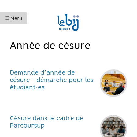
☰ Menu
ACCUEIL
Année de césure
ACCÈS AUX DROITS
Droits sociaux et services
Demande d’année de
Bourses et aides financières
césure - démarche pour les
étudiant·es
Se déplacer
Droits du travail
Accès aux soins
Césure dans le cadre de
Accès aux droits et à la justice
Parcoursup
Étranger·es en France