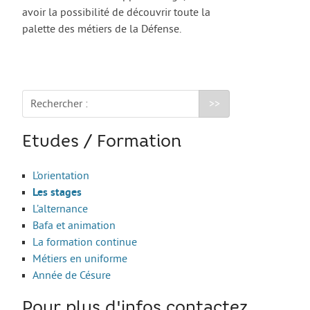
avoir la possibilité de découvrir toute la
Move from Brest
palette des métiers de la Défense.
Mineur·es
Année de césure
LOGEMENT
Rechercher :
Organiser la recherche d’un logement
Etudes / Formation
Chercher un logement
Qui peut m’informer et m’accompagner ?
L’orientation
Les aides au logement
Les stages
L’alternance
S’installer et vivre dans mon logement
Bafa et animation
Annonces logement
La formation continue
Métiers en uniforme
LOISIRS
Année de Césure
Partir en vacances
Pour plus d'infos contactez