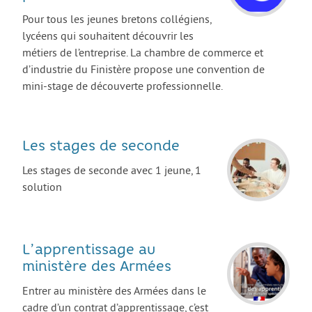
Les stages
Pour tous les jeunes bretons collégiens,
L’alternance
lycéens qui souhaitent découvrir les
métiers de l’entreprise. La chambre de commerce et
Bafa et animation
d’industrie du Finistère propose une convention de
La formation continue
mini-stage de découverte professionnelle.
Métiers en uniforme
Année de Césure
Les stages de seconde
INTERNATIONAL
Les stages de seconde avec 1 jeune, 1
Préparer son départ
solution
Stages, Études, Formations
Emploi
L’apprentissage au
Volontariat
ministère des Armées
Bénévolat
Entrer au ministère des Armées dans le
Séjours linguistiques / interculturels
cadre d’un contrat d’apprentissage, c’est