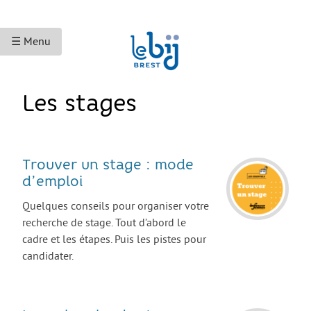
☰ Menu
ACCUEIL
Les stages
ACCÈS AUX DROITS
Droits sociaux et services
Trouver un stage : mode
Bourses et aides financières
d’emploi
Se déplacer
Quelques conseils pour organiser votre
recherche de stage. Tout d’abord le
Droits du travail
cadre et les étapes. Puis les pistes pour
Accès aux soins
candidater.
Accès aux droits et à la justice
Étranger·es en France