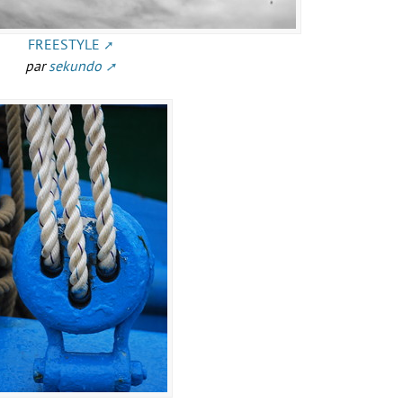
FREESTYLE
par
sekundo