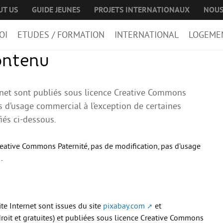
UT US
GUIDE JEUNES
PROJETS INTERNATIONAUX
NOUS
OI
ETUDES / FORMATION
INTERNATIONAL
LOGEME
contenu
ernet sont publiés sous licence Creative Commons
as d’usage commercial à l’exception de certaines
iés ci-dessous.
reative Commons Paternité, pas de modification, pas d’usage
.
te Internet sont issues du site
pixabay.com
et
roit et gratuites) et publiées sous licence Creative Commons