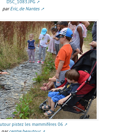
DSC_1083.JPG
par
Eric, de Nantes
utour pistez les mammifères 06
par
centre.beautour