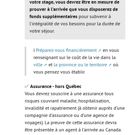
votre stage, vous devrez être en mesure de
Move from Brest
prouver à l’arrivée que vous disposerez de
fonds supplémentaires
pour subvenir à
Mineur·es
l’intégralité de vos besoins pour la durée de
Année de césure
votre séjour.
LOGEMENT
ℹ️
Préparez-vous financièrement
en vous
Organiser la recherche d’un logement
renseignant sur le coût de la vie dans la
Chercher un logement
ville
et
la province ou le territoire
où
vous pensez vous établir.
Qui peut m’informer et m’accompagner ?
Les aides au logement
✅
Assurance - hors Québec
Vous devrez souscrire à une assurance tous
S’installer et vivre dans mon logement
risques couvrant maladie, hospitalisation,
Annonces logement
invalidité et rapatriement (à obtenir auprès d’une
compagnie d’assurance ou d’une agence de
LOISIRS
voyages). La preuve de cette assurance devra
Partir en vacances
être présentée à un agent à l’arrivée au Canada.