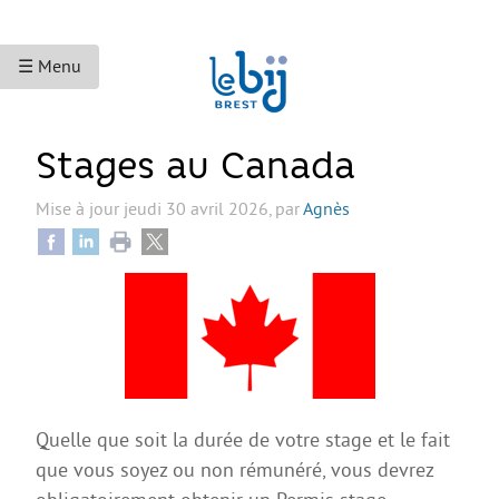
☰ Menu
ACCUEIL
Stages au Canada
ACCÈS AUX DROITS
Mise à jour
jeudi 30 avril 2026
,
par
Agnès
Droits sociaux et services
Bourses et aides financières
Se déplacer
Droits du travail
Accès aux soins
Quelle que soit la durée de votre stage et le fait
Accès aux droits et à la justice
que vous soyez ou non rémunéré, vous devrez
Étranger·es en France