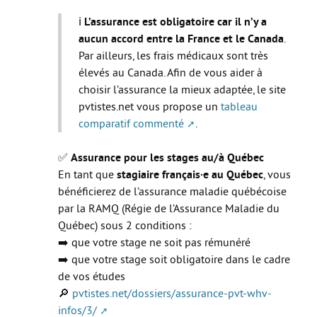
Le Sport
ℹ️
L’assurance est obligatoire car il n’y a
La Culture
aucun accord entre la France et le Canada
.
Par ailleurs, les frais médicaux sont très
SANTÉ
élevés au Canada. Afin de vous aider à
Mon corps, mon identité
choisir l’assurance la mieux adaptée, le site
pvtistes.net vous propose un
tableau
Amour et sexualité
comparatif commenté
.
Excès et addictions
✅
Assurance pour les stages au/à Québec
Mal-être
En tant que
stagiaire français·e au Québec
, vous
Victime de violences
bénéficierez de l’assurance maladie québécoise
par la RAMQ (Régie de l’Assurance Maladie du
ACCÈS RAPIDE
Québec) sous 2 conditions :
➡️ que votre stage ne soit pas rémunéré
➡️ que votre stage soit obligatoire dans le cadre
Qui sommes nous
de vos études
🔎
pvtistes.net/dossiers/assurance-pvt-whv-
About us
infos/3/