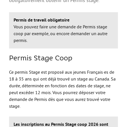
obligatoirement obtenir un Permis stage.
AGIR
Agir au quotidien
Permis de travail obligatoire
Etre bénévole ou volontaire
Vous pouvez faire une demande de Permis stage
coop par exemple, ou encore demander un autre
Créer mon projet
permis.
Créer mon entreprise
EMPLOI
Permis Stage Coop
Préparer sa candidature
Ce permis Stage est proposé aux jeunes Français·es de
Chercher un job
18 à 35 ans qui ont déjà trouvé un stage au Canada. Sa
durée, déterminée en fonction des dates de stage, ne
Qui peut m’accompagner ?
peut excéder 12 mois. Vous pourrez déposer votre
Les offres
demande de Permis dès que vous aurez trouvé votre
stage.
ETUDES / FORMATION
L’orientation
Les inscriptions au Permis Stage coop 2026 sont