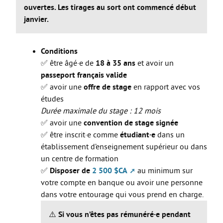
Les stages
ouvertes. Les tirages au sort ont commencé début
janvier.
L’alternance
Bafa et animation
Conditions
La formation continue
✅ être âgé·e de
18 à 35 ans
et avoir un
Métiers en uniforme
passeport français valide
✅ avoir une
offre de stage
en rapport avec vos
Année de Césure
études
INTERNATIONAL
Durée maximale du stage : 12 mois
✅ avoir une
convention de stage signée
Préparer son départ
✅ être inscrit·e comme
étudiant·e
dans un
Stages, Études, Formations
établissement d’enseignement supérieur ou dans
un centre de formation
Emploi
✅
Disposer de
2 500 $CA
au minimum sur
Volontariat
votre compte en banque ou avoir une personne
dans votre entourage qui vous prend en charge.
Bénévolat
⚠️
Si vous n’êtes pas rémunéré·e pendant
Séjours linguistiques / interculturels