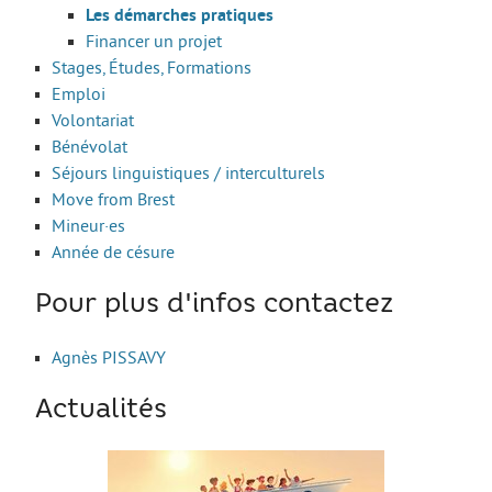
Le Sport
Les démarches pratiques
Financer un projet
La Culture
Stages, Études, Formations
SANTÉ
Emploi
Volontariat
Mon corps, mon identité
Bénévolat
Amour et sexualité
Séjours linguistiques / interculturels
Move from Brest
Excès et addictions
Mineur·es
Mal-être
Année de césure
Victime de violences
Pour plus d'infos contactez
ACCÈS RAPIDE
Agnès PISSAVY
Actualités
Qui sommes nous
About us