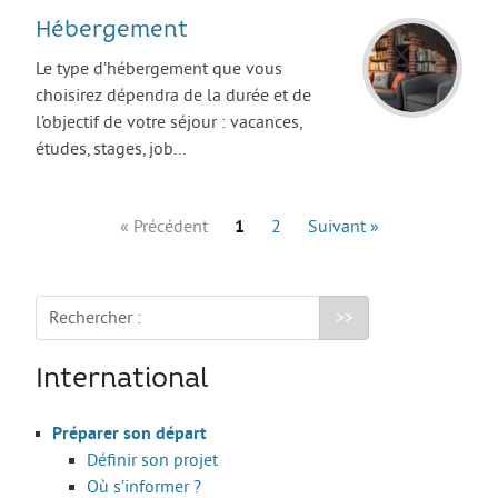
Move from Brest
Hébergement
Mineur·es
Le type d’hébergement que vous
choisirez dépendra de la durée et de
Année de césure
l’objectif de votre séjour : vacances,
LOGEMENT
études, stages, job...
Organiser la recherche d’un logement
« Précédent
1
2
Suivant »
Chercher un logement
Qui peut m’informer et m’accompagner ?
Les aides au logement
Rechercher :
S’installer et vivre dans mon logement
International
Annonces logement
LOISIRS
Préparer son départ
Définir son projet
Partir en vacances
Où s’informer ?