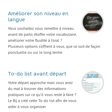
AGIR
Améliorer son niveau en
Agir au quotidien
langue
Etre bénévole ou volontaire
Vous souhaitez vous remettre à niveau
Créer mon projet
avant de partir, étoffer votre vocabulaire,
améliorer votre fluidité à l’oral ?
Créer mon entreprise
Plusieurs options s’offrent à vous, que ce soit de façon
EMPLOI
ponctuelle ou sur le long terme.
Préparer sa candidature
Chercher un job
To-do list avant départ
Qui peut m’accompagner ?
Votre départ approche mais vous avez
Les offres
du mal à trouver des informations
pratiques sur ce qu’il vous reste à faire ?
ETUDES / FORMATION
Le Bij a créé cette To-do list afin de vous
L’orientation
aider à vous organiser.