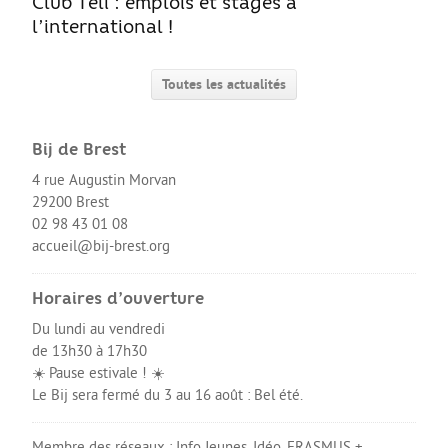
Club Téli : emplois et stages à
l’international !
Toutes les actualités
Bij de Brest
4 rue Augustin Morvan
29200 Brest
02 98 43 01 08
accueil@bij-brest.org
Horaires d’ouverture
Du lundi au vendredi
de 13h30 à 17h30
☀️ Pause estivale ! ☀️
Le Bij sera fermé du 3 au 16 août : Bel été.
Membre des réseaux :
Info Jeunes
,
Idéo
,
ERASMUS +