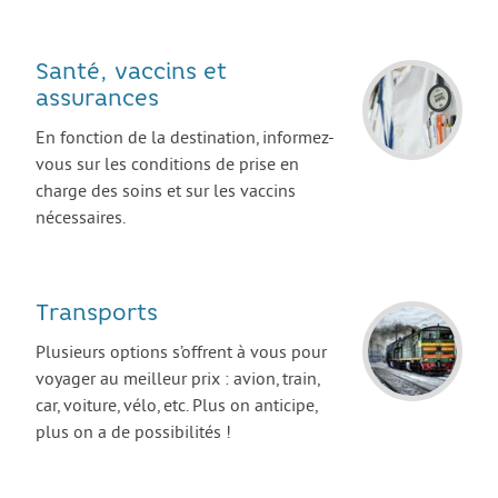
Les stages
L’alternance
Santé, vaccins et
Bafa et animation
assurances
La formation continue
En fonction de la destination, informez-
vous sur les conditions de prise en
Métiers en uniforme
charge des soins et sur les vaccins
Année de Césure
nécessaires.
INTERNATIONAL
Préparer son départ
Transports
Stages, Études, Formations
Plusieurs options s’offrent à vous pour
Emploi
voyager au meilleur prix : avion, train,
car, voiture, vélo, etc. Plus on anticipe,
Volontariat
plus on a de possibilités !
Bénévolat
Séjours linguistiques / interculturels