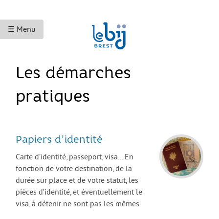
☰ Menu
ACCUEIL
Les démarches
ACCÈS AUX DROITS
pratiques
Droits sociaux et services
Bourses et aides financières
Papiers d’identité
Se déplacer
Carte d’identité, passeport, visa... En
Droits du travail
fonction de votre destination, de la
Accès aux soins
durée sur place et de votre statut, les
pièces d’identité, et éventuellement le
Accès aux droits et à la justice
visa, à détenir ne sont pas les mêmes.
Étranger·es en France