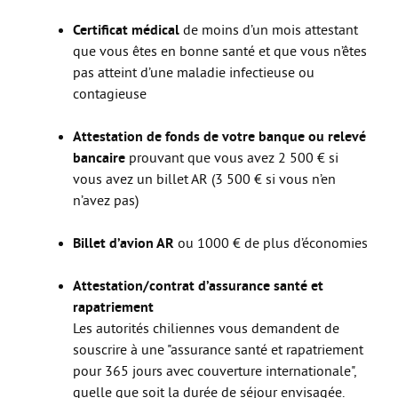
Les stages
Certificat médical
de moins d’un mois attestant
L’alternance
que vous êtes en bonne santé et que vous n’êtes
Bafa et animation
pas atteint d’une maladie infectieuse ou
contagieuse
La formation continue
Métiers en uniforme
Attestation de fonds de votre banque ou relevé
bancaire
prouvant que vous avez 2 500 € si
Année de Césure
vous avez un billet AR (3 500 € si vous n’en
INTERNATIONAL
n’avez pas)
Préparer son départ
Billet d’avion AR
ou 1000 € de plus d’économies
Stages, Études, Formations
Attestation/contrat d’assurance santé et
Emploi
rapatriement
Volontariat
Les autorités chiliennes vous demandent de
souscrire à une "assurance santé et rapatriement
Bénévolat
pour 365 jours avec couverture internationale",
Séjours linguistiques / interculturels
quelle que soit la durée de séjour envisagée.