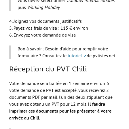
vous devez sélectionner
Tratados Internacionales
Le Sport
puis
Working Holiday
.
La Culture
4. Joignez vos documents justificatifs
SANTÉ
5. Payez vos frais de visa : 115 € environ
Mon corps, mon identité
6. Envoyez votre demande de visa
Amour et sexualité
Bon à savoir : Besoin d’aide pour remplir votre
Excès et addictions
formulaire ? Consultez le
tutoriel
de pvtistes.net.
Mal-être
Réception du PVT Chili
Victime de violences
Votre demande sera traitée en 1 semaine environ. Si
ACCÈS RAPIDE
votre demande de PVT est accepté, vous recevrez 2
documents PDF par mail, l’un des deux stipulant que
vous avez obtenu un PVT pour 12 mois.
Il faudra
Qui sommes nous
imprimer ces documents pour les présenter à votre
arrivée au Chili.
About us