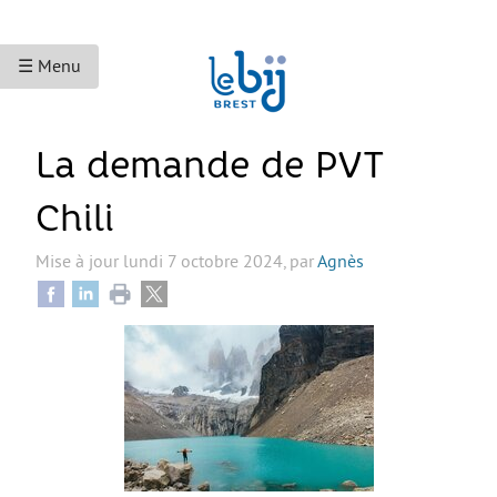
☰ Menu
ACCUEIL
La demande de PVT
ACCÈS AUX DROITS
Chili
Droits sociaux et services
Mise à jour
lundi 7 octobre 2024
,
par
Agnès
Bourses et aides financières
Se déplacer
Droits du travail
Accès aux soins
Accès aux droits et à la justice
Étranger·es en France