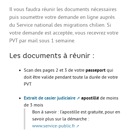
AGIR
Il vous faudra réunir les documents nécessaires
Agir au quotidien
puis soumettre votre demande en ligne auprès
du Service national des migrations chilien. Si
Etre bénévole ou volontaire
votre demande est acceptée, vous recevrez votre
Créer mon projet
PVT par mail sous 1 semaine.
Créer mon entreprise
Les documents à réunir :
EMPLOI
Préparer sa candidature
Scan des pages 2 et 3 de votre
passeport
qui
doit être valide pendant toute la durée de votre
Chercher un job
PVT
Qui peut m’accompagner ?
Extrait de casier judiciaire
apostillé
de moins
Les offres
de 3 mois
ETUDES / FORMATION
Bon à savoir : l’apostille est gratuite, pour en
savoir plus sur la démarche :
L’orientation
www.service-public.fr