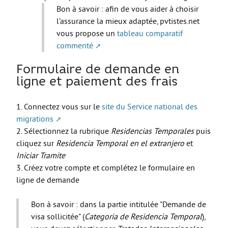
Bon à savoir : afin de vous aider à choisir
Move from Brest
l’assurance la mieux adaptée, pvtistes.net
Mineur·es
vous propose un
tableau comparatif
commenté
Année de césure
LOGEMENT
Formulaire de demande en
ligne et paiement des frais
Organiser la recherche d’un logement
Chercher un logement
1. Connectez vous sur le
site du Service national des
migrations
Qui peut m’informer et m’accompagner ?
2. Sélectionnez la rubrique
Residencias Temporales
puis
Les aides au logement
cliquez sur
Residencia Temporal en el extranjero
et
Iniciar Tramite
S’installer et vivre dans mon logement
3. Créez votre compte et complétez le formulaire en
Annonces logement
ligne de demande
LOISIRS
Bon à savoir : dans la partie intitulée "Demande de
Partir en vacances
visa sollicitée" (
Categoria de Residencia Temporal
),