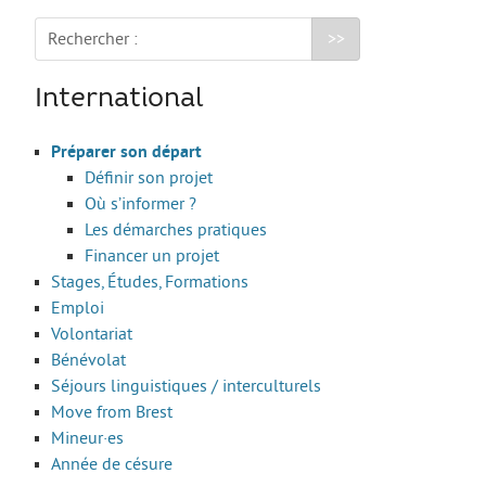
Les stages
Rechercher :
L’alternance
Bafa et animation
International
La formation continue
Préparer son départ
Métiers en uniforme
Définir son projet
Année de Césure
Où s’informer ?
Les démarches pratiques
INTERNATIONAL
Financer un projet
Préparer son départ
Stages, Études, Formations
Emploi
Stages, Études, Formations
Volontariat
Emploi
Bénévolat
Séjours linguistiques / interculturels
Volontariat
Move from Brest
Bénévolat
Mineur·es
Année de césure
Séjours linguistiques / interculturels