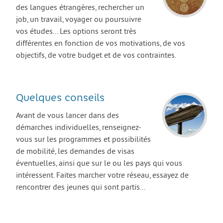
des langues étrangères, rechercher un
AGIR
job, un travail, voyager ou poursuivre
Agir au quotidien
vos études... Les options seront très
différentes en fonction de vos motivations, de vos
Etre bénévole ou volontaire
objectifs, de votre budget et de vos contraintes.
Créer mon projet
Créer mon entreprise
Quelques conseils
EMPLOI
Avant de vous lancer dans des
Préparer sa candidature
démarches individuelles, renseignez-
Chercher un job
vous sur les programmes et possibilités
de mobilité, les demandes de visas
Qui peut m’accompagner ?
éventuelles, ainsi que sur le ou les pays qui vous
Les offres
intéressent. Faites marcher votre réseau, essayez de
rencontrer des jeunes qui sont partis...
ETUDES / FORMATION
L’orientation