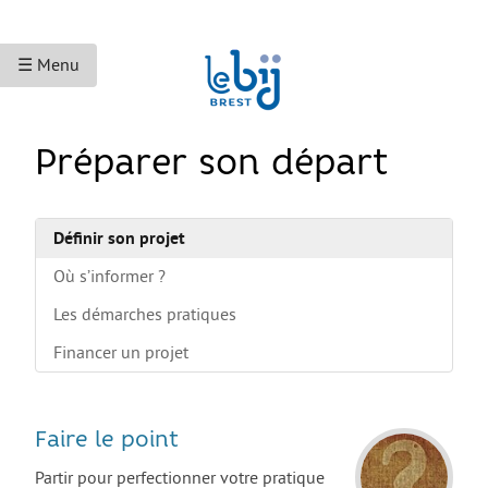
☰ Menu
ACCUEIL
Préparer son départ
ACCÈS AUX DROITS
Droits sociaux et services
Définir son projet
Bourses et aides financières
Où s’informer ?
Se déplacer
Les démarches pratiques
Financer un projet
Droits du travail
Accès aux soins
Accès aux droits et à la justice
Faire le point
Étranger·es en France
Partir pour perfectionner votre pratique