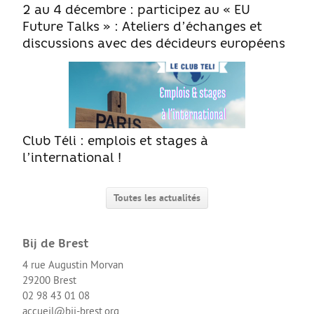
Le Sport
2 au 4 décembre : participez au « EU
Future Talks » : Ateliers d’échanges et
La Culture
discussions avec des décideurs européens
SANTÉ
Mon corps, mon identité
Amour et sexualité
Excès et addictions
Club Téli : emplois et stages à
Mal-être
l’international !
Victime de violences
Toutes les actualités
ACCÈS RAPIDE
Bij de Brest
Qui sommes nous
4 rue Augustin Morvan
29200 Brest
02 98 43 01 08
About us
accueil@bij-brest.org