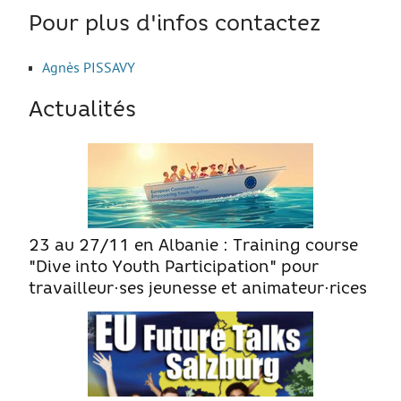
Pour plus d'infos contactez
Move from Brest
Mineur·es
Agnès PISSAVY
Année de césure
Actualités
LOGEMENT
Organiser la recherche d’un logement
Chercher un logement
Qui peut m’informer et m’accompagner ?
23 au 27/11 en Albanie : Training course
Les aides au logement
"Dive into Youth Participation" pour
S’installer et vivre dans mon logement
travailleur·ses jeunesse et animateur·rices
Annonces logement
LOISIRS
Partir en vacances