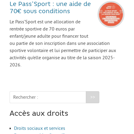
Les stages
Le Pass’Sport : une aide de
70€ sous conditions
L’alternance
Le Pass’Sport est une allocation de
Bafa et animation
rentrée sportive de 70 euros par
La formation continue
enfant/jeune adulte pour financer tout
ou partie de son inscription dans une association
Métiers en uniforme
sportive volontaire et lui permettre de participer aux
Année de Césure
activités qu’elle organise au titre de la saison 2025-
2026.
INTERNATIONAL
Préparer son départ
Stages, Études, Formations
Rechercher :
Emploi
Volontariat
Accès aux droits
Bénévolat
Droits sociaux et services
Séjours linguistiques / interculturels