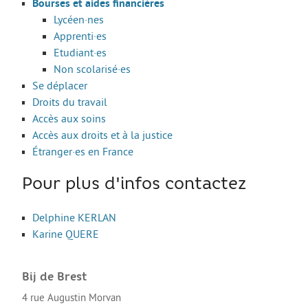
Bourses et aides financières
Move from Brest
Lycéen·nes
Apprenti·es
Mineur·es
Etudiant·es
Année de césure
Non scolarisé·es
Se déplacer
LOGEMENT
Droits du travail
Organiser la recherche d’un logement
Accès aux soins
Accès aux droits et à la justice
Chercher un logement
Étranger·es en France
Qui peut m’informer et m’accompagner ?
Pour plus d'infos contactez
Les aides au logement
S’installer et vivre dans mon logement
Delphine KERLAN
Karine QUERE
Annonces logement
LOISIRS
Bij de Brest
Partir en vacances
4 rue Augustin Morvan