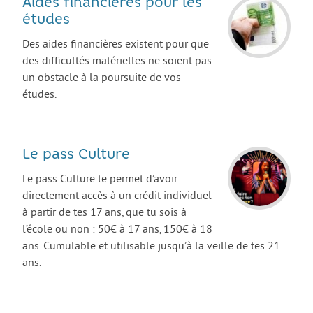
Aides financières pour les
AGIR
études
Agir au quotidien
Des aides financières existent pour que
des difficultés matérielles ne soient pas
Etre bénévole ou volontaire
un obstacle à la poursuite de vos
Créer mon projet
études.
Créer mon entreprise
EMPLOI
Le pass Culture
Préparer sa candidature
Le pass Culture te permet d’avoir
Chercher un job
directement accès à un crédit individuel
à partir de tes 17 ans, que tu sois à
Qui peut m’accompagner ?
l’école ou non : 50€ à 17 ans, 150€ à 18
Les offres
ans. Cumulable et utilisable jusqu’à la veille de tes 21
ans.
ETUDES / FORMATION
L’orientation