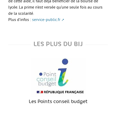
de cette aide, il faut déjà bénéficier de la bourse de
Move from Brest
lycée. La prime n’est versée qu’une seule fois au cours
de la scolarité.
Mineur·es
Plus d’infos :
service-public.fr
Année de césure
LOGEMENT
LES PLUS DU BIJ
Organiser la recherche d’un logement
Chercher un logement
Qui peut m’informer et m’accompagner ?
Les aides au logement
S’installer et vivre dans mon logement
Annonces logement
LOISIRS
Les Points conseil budget
Partir en vacances