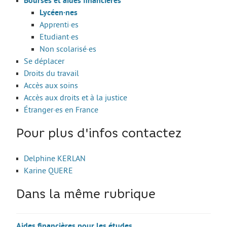
Bourses et aides financières
Lycéen·nes
Guide Jeunes
Apprenti·es
Etudiant·es
Projets internationaux
Non scolarisé·es
Se déplacer
Nous contacter
Droits du travail
Accès aux soins
Accès aux droits et à la justice
Étranger·es en France
Pour plus d'infos contactez
Delphine KERLAN
Karine QUERE
Dans la même rubrique
Aides financières pour les études