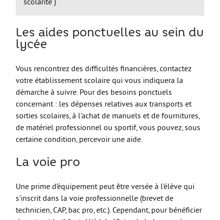
scolarité )
Les stages
L’alternance
Les aides ponctuelles au sein du
Bafa et animation
lycée
La formation continue
Vous rencontrez des difficultés financières, contactez
Métiers en uniforme
votre établissement scolaire qui vous indiquera la
Année de Césure
démarche à suivre. Pour des besoins ponctuels
concernant : les dépenses relatives aux transports et
INTERNATIONAL
sorties scolaires, à l’achat de manuels et de fournitures,
Préparer son départ
de matériel professionnel ou sportif, vous pouvez, sous
certaine condition, percevoir une aide.
Stages, Études, Formations
La voie pro
Emploi
Volontariat
Une prime d’équipement peut être versée à l’élève qui
Bénévolat
s’inscrit dans la voie professionnelle (brevet de
technicien, CAP, bac pro, etc.). Cependant, pour bénéficier
Séjours linguistiques / interculturels