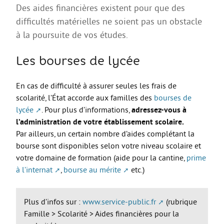
Des aides financières existent pour que des
AGIR
difficultés matérielles ne soient pas un obstacle
Agir au quotidien
à la poursuite de vos études.
Etre bénévole ou volontaire
Les bourses de lycée
Créer mon projet
Créer mon entreprise
En cas de difficulté à assurer seules les frais de
scolarité, l’État accorde aux familles des
bourses de
EMPLOI
lycée
. Pour plus d’informations,
adressez-vous à
Préparer sa candidature
l’administration de votre établissement scolaire.
Par ailleurs, un certain nombre d’aides complétant la
Chercher un job
bourse sont disponibles selon votre niveau scolaire et
Qui peut m’accompagner ?
votre domaine de formation (aide pour la cantine,
prime
à l’internat
,
bourse au mérite
etc.)
Les offres
ETUDES / FORMATION
Plus d’infos sur :
www.service-public.fr
(rubrique
L’orientation
Famille > Scolarité > Aides financières pour la