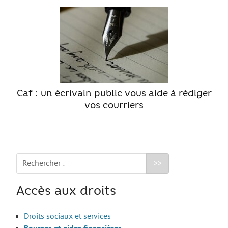
Le Sport
La Culture
SANTÉ
Mon corps, mon identité
Amour et sexualité
Caf : un écrivain public vous aide à rédiger
Excès et addictions
vos courriers
Mal-être
Victime de violences
ACCÈS RAPIDE
Rechercher :
Qui sommes nous
Accès aux droits
Droits sociaux et services
About us