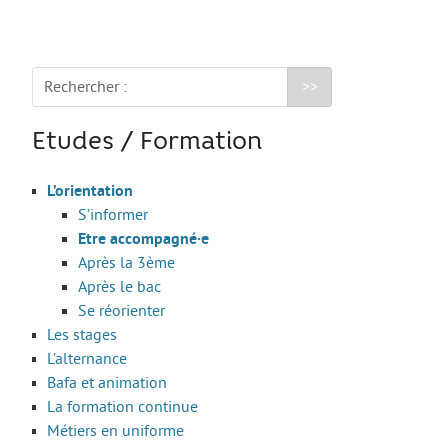
Les stages
L’alternance
Bafa et animation
Rechercher :
La formation continue
Etudes / Formation
Métiers en uniforme
Année de Césure
L’orientation
S’informer
INTERNATIONAL
Etre accompagné·e
Préparer son départ
Après la 3ème
Après le bac
Stages, Études, Formations
Se réorienter
Emploi
Les stages
L’alternance
Volontariat
Bafa et animation
Bénévolat
La formation continue
Métiers en uniforme
Séjours linguistiques / interculturels