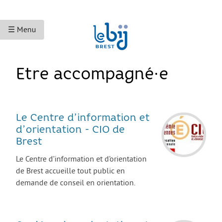
☰ Menu
ACCUEIL
Etre accompagné·e
ACCÈS AUX DROITS
Droits sociaux et services
Le Centre d’information et
Bourses et aides financières
d’orientation - CIO de
Brest
Se déplacer
Le Centre d’information et d’orientation
Droits du travail
de Brest accueille tout public en
Accès aux soins
demande de conseil en orientation.
Accès aux droits et à la justice
Étranger·es en France