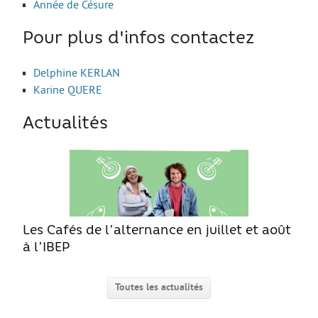
Année de Césure
Move from Brest
Pour plus d'infos contactez
Mineur·es
Année de césure
Delphine KERLAN
Karine QUERE
LOGEMENT
Organiser la recherche d’un logement
Actualités
Chercher un logement
Qui peut m’informer et m’accompagner ?
Les aides au logement
S’installer et vivre dans mon logement
Les Cafés de l’alternance en juillet et août
Annonces logement
à l’IBEP
LOISIRS
Toutes les actualités
Partir en vacances