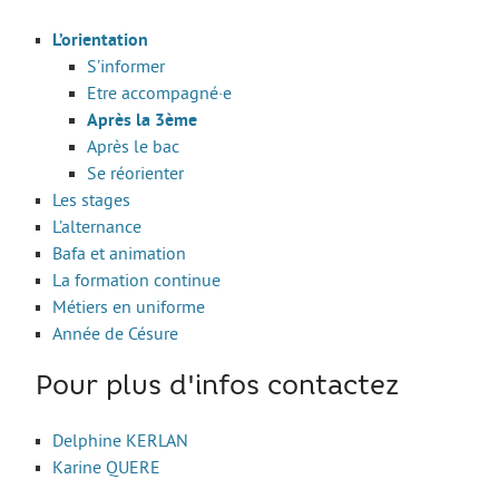
Move from Brest
L’orientation
S’informer
Mineur·es
Etre accompagné·e
Année de césure
Après la 3ème
Après le bac
LOGEMENT
Se réorienter
Organiser la recherche d’un logement
Les stages
L’alternance
Chercher un logement
Bafa et animation
Qui peut m’informer et m’accompagner ?
La formation continue
Métiers en uniforme
Les aides au logement
Année de Césure
S’installer et vivre dans mon logement
Pour plus d'infos contactez
Annonces logement
LOISIRS
Delphine KERLAN
Karine QUERE
Partir en vacances