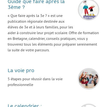
Guide que faire après la
AGIR
3ème ?
Agir au quotidien
« Que faire après la 3e ? » est une
publication régionale destinée aux
Etre bénévole ou volontaire
élèves de 3e et à leurs familles, pour les
Créer mon projet
aider à construire leur projet scolaire. Offre de formation
en Bretagne, calendrier, conseils pratiques, vous y
Créer mon entreprise
trouverez tous les éléments pour préparer sereinement
EMPLOI
la suite de votre parcours.
Préparer sa candidature
Chercher un job
La voie pro
Qui peut m’accompagner ?
5 étapes pour réussir dans la voie
Les offres
professionnelle
ETUDES / FORMATION
L’orientation
Le calendrier :