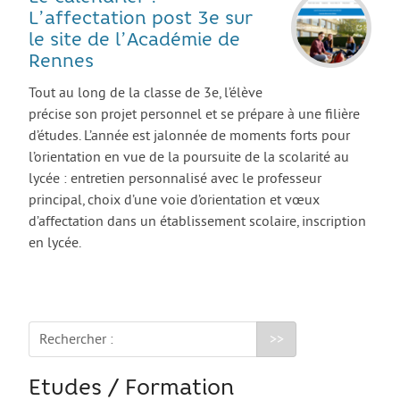
Les stages
L’affectation post 3e sur
L’alternance
le site de l’Académie de
Rennes
Bafa et animation
Tout au long de la classe de 3e, l’élève
La formation continue
précise son projet personnel et se prépare à une filière
Métiers en uniforme
d’études. L’année est jalonnée de moments forts pour
l’orientation en vue de la poursuite de la scolarité au
Année de Césure
lycée : entretien personnalisé avec le professeur
INTERNATIONAL
principal, choix d’une voie d’orientation et vœux
d’affectation dans un établissement scolaire, inscription
Préparer son départ
en lycée.
Stages, Études, Formations
Emploi
Volontariat
Rechercher :
Bénévolat
Etudes / Formation
Séjours linguistiques / interculturels