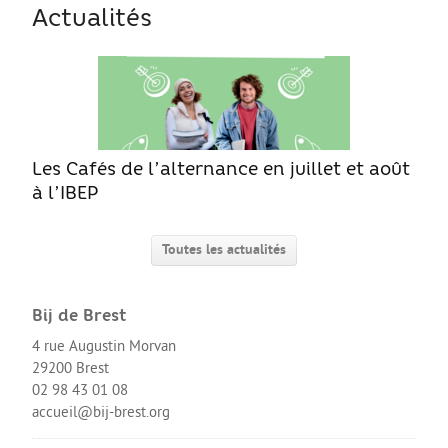
Le Sport
Actualités
La Culture
SANTÉ
Mon corps, mon identité
Amour et sexualité
Les Cafés de l’alternance en juillet et août
Excès et addictions
à l’IBEP
Mal-être
Toutes les actualités
Victime de violences
ACCÈS RAPIDE
Bij de Brest
4 rue Augustin Morvan
29200 Brest
Qui sommes nous
02 98 43 01 08
accueil@bij-brest.org
About us