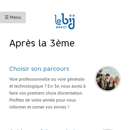
☰ Menu
ACCUEIL
Après la 3ème
ACCÈS AUX DROITS
Droits sociaux et services
Choisir son parcours
Bourses et aides financières
Voie professionnelle ou voie générale
Se déplacer
et technologique ? En 3e, vous aurez à
faire vos premiers choix d’orientation.
Droits du travail
Profitez de votre année pour vous
Accès aux soins
informer et cerner vos envies !
Accès aux droits et à la justice
Étranger·es en France