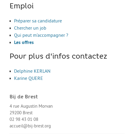
Les stages
Emploi
L’alternance
Préparer sa candidature
Bafa et animation
Chercher un job
La formation continue
Qui peut m’accompagner ?
Les offres
Métiers en uniforme
Année de Césure
Pour plus d'infos contactez
INTERNATIONAL
Delphine KERLAN
Préparer son départ
Karine QUERE
Stages, Études, Formations
Bij de Brest
Emploi
4 rue Augustin Morvan
Volontariat
29200 Brest
02 98 43 01 08
Bénévolat
accueil@bij-brest.org
Séjours linguistiques / interculturels