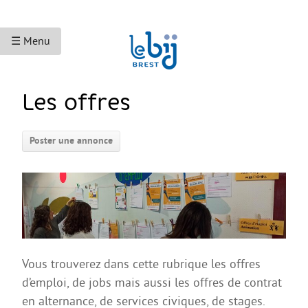
☰ Menu
ACCUEIL
Les offres
ACCÈS AUX DROITS
Poster une annonce
Droits sociaux et services
Bourses et aides financières
Se déplacer
Droits du travail
Accès aux soins
Vous trouverez dans cette rubrique les offres
Accès aux droits et à la justice
d’emploi, de jobs mais aussi les offres de contrat
Étranger·es en France
en alternance, de services civiques, de stages.