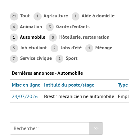
AGIR
Tout
Agriculture
Aide à domicile
21
1
1
Agir au quotidien
Animation
Garde d’enfants
6
3
Etre bénévole ou volontaire
Automobile
Hôtellerie, restauration
1
3
Créer mon projet
Job étudiant
Jobs d’été
Ménage
5
2
1
Créer mon entreprise
Service civique
Sport
7
2
EMPLOI
Dernières annonces - Automobile
Préparer sa candidature
Chercher un job
Mise en ligne
Intitulé du poste/stage
Type d'off
Qui peut m’accompagner ?
24/07/2026
Brest : mécanicien.ne automobile
Emploi
Les offres
ETUDES / FORMATION
Rechercher :
L’orientation