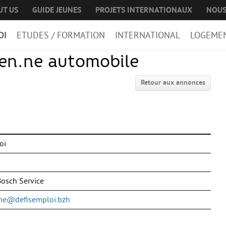
UT US
GUIDE JEUNES
PROJETS INTERNATIONAUX
NOUS
OI
ETUDES / FORMATION
INTERNATIONAL
LOGEME
ien.ne automobile
Retour aux annonces
oi
osch Service
ine@defisemploi.bzh