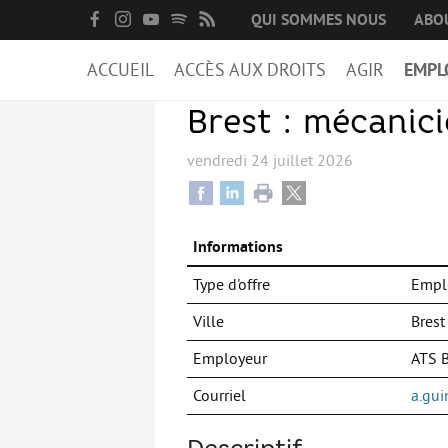
QUI SOMMES NOUS
ABO
ACCUEIL
ACCÈS AUX DROITS
AGIR
EMPL
Brest : mécanic
vendredi 24 juillet 2026
Informations
Type d'offre
Empl
Ville
Brest
Employeur
ATS B
Courriel
a.gu