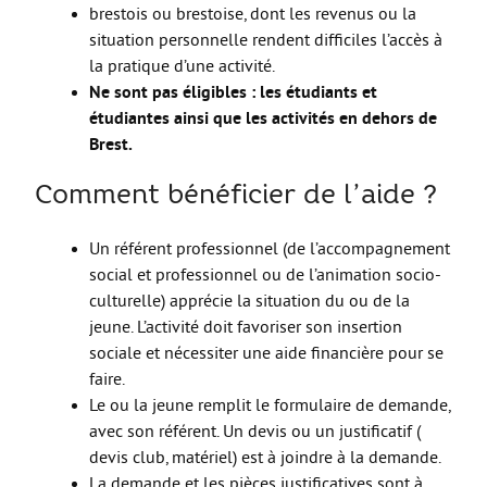
Les stages
brestois ou brestoise, dont les revenus ou la
situation personnelle rendent difficiles l’accès à
L’alternance
la pratique d’une activité.
Bafa et animation
Ne sont pas éligibles : les étudiants et
étudiantes ainsi que les activités en dehors de
La formation continue
Brest.
Métiers en uniforme
Comment bénéficier de l’aide ?
Année de Césure
INTERNATIONAL
Un référent professionnel (de l’accompagnement
social et professionnel ou de l’animation socio-
Préparer son départ
culturelle) apprécie la situation du ou de la
Stages, Études, Formations
jeune. L’activité doit favoriser son insertion
sociale et nécessiter une aide financière pour se
Emploi
faire.
Volontariat
Le ou la jeune remplit le formulaire de demande,
avec son référent. Un devis ou un justificatif (
Bénévolat
devis club, matériel) est à joindre à la demande.
Séjours linguistiques / interculturels
La demande et les pièces justificatives sont à