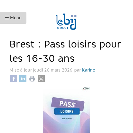
☰ Menu
ACCUEIL
Brest : Pass loisirs pour
ACCÈS AUX DROITS
les 16-30 ans
Droits sociaux et services
Mise à jour
jeudi 26 mars 2026
,
par
Karine
Bourses et aides financières
Se déplacer
Droits du travail
Accès aux soins
Accès aux droits et à la justice
Étranger·es en France