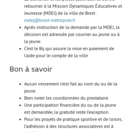
retourner à la Mission Dynamiques Éducatives et
Move from Brest
Jeunesse (MDEJ) de la ville de Brest :
Mineur·es
mdej@brest-metropole.fr
Après instruction de la demande par la MDEJ, la
Année de césure
décision est adressée par courrier au jeune ou à
LOGEMENT
la jeune.
C’est le Bij qui assure la mise en paiement de
Organiser la recherche d’un logement
l’aide pour le compte de la ville.
Chercher un logement
Bon à savoir
Qui peut m’informer et m’accompagner ?
Les aides au logement
Aucun versement n’est fait au nom du ou de la
jeune.
S’installer et vivre dans mon logement
Bien noter les coordonnées du prestataire.
Annonces logement
Une participation financière du ou de la jeune
est demandée, la gratuité reste l’exception.
LOISIRS
Pour les projets de pratique sportive et de loisirs,
Partir en vacances
l’adhésion à des structures associatives est à