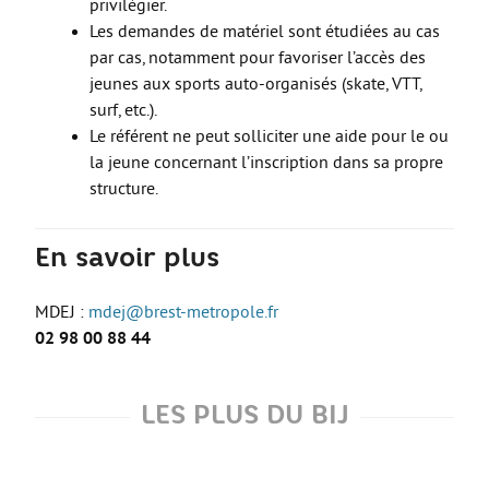
privilégier.
Le Sport
Les demandes de matériel sont étudiées au cas
La Culture
par cas, notamment pour favoriser l’accès des
jeunes aux sports auto-organisés (skate, VTT,
SANTÉ
surf, etc.).
Mon corps, mon identité
Le référent ne peut solliciter une aide pour le ou
la jeune concernant l’inscription dans sa propre
Amour et sexualité
structure.
Excès et addictions
Mal-être
En savoir plus
Victime de violences
MDEJ :
mdej@brest-metropole.fr
ACCÈS RAPIDE
02 98 00 88 44
Qui sommes nous
LES PLUS DU BIJ
About us