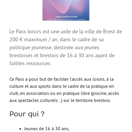
AGIR
Agir au quotidien
Etre bénévole ou volontaire
Le Pass loisirs est une aide de la ville de Brest de
Créer mon projet
200 € maximum / an, dans le cadre de sa
politique jeunesse, destinée aux jeunes
Créer mon entreprise
brestoises et brestois de 16 à 30 ans ayant de
EMPLOI
faibles ressources.
Préparer sa candidature
Ce Pass a pour but de faciliter l’accès aux loisirs, à la
Chercher un job
culture et aux sports dans le cadre de la pratique en
Qui peut m’accompagner ?
club, en association ou en pratique libre (piscine, accès
aux spectacles culturels...) sur le territoire brestois.
Les offres
ETUDES / FORMATION
Pour qui ?
L’orientation
Jeunes de 16 à 30 ans,