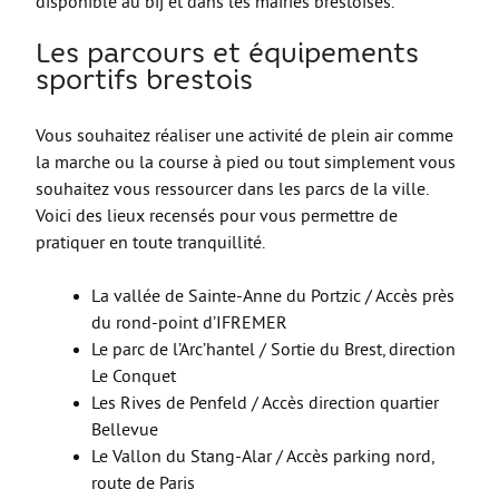
disponible au bij et dans les mairies brestoises.
Les stages
L’alternance
Les parcours et équipements
sportifs brestois
Bafa et animation
La formation continue
Vous souhaitez réaliser une activité de plein air comme
la marche ou la course à pied ou tout simplement vous
Métiers en uniforme
souhaitez vous ressourcer dans les parcs de la ville.
Année de Césure
Voici des lieux recensés pour vous permettre de
pratiquer en toute tranquillité.
INTERNATIONAL
Préparer son départ
La vallée de Sainte-Anne du Portzic / Accès près
du rond-point d’IFREMER
Stages, Études, Formations
Le parc de l’Arc’hantel / Sortie du Brest, direction
Emploi
Le Conquet
Les Rives de Penfeld / Accès direction quartier
Volontariat
Bellevue
Bénévolat
Le Vallon du Stang-Alar / Accès parking nord,
route de Paris
Séjours linguistiques / interculturels