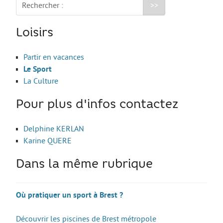
Le Sport
Rechercher :
La Culture
Loisirs
SANTÉ
Partir en vacances
Mon corps, mon identité
Le Sport
Amour et sexualité
La Culture
Excès et addictions
Pour plus d'infos contactez
Mal-être
Delphine KERLAN
Victime de violences
Karine QUERE
ACCÈS RAPIDE
Dans la même rubrique
Qui sommes nous
Où pratiquer un sport à Brest ?
About us
Découvrir les piscines de Brest métropole