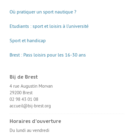
Guide Jeunes
Où pratiquer un sport nautique ?
Etudiants : sport et loisirs à l’université
Projets internationaux
Sport et handicap
Nous contacter
Brest : Pass loisirs pour les 16-30 ans
Bij de Brest
4 rue Augustin Morvan
29200 Brest
02 98 43 01 08
accueil@bij-brest.org
Horaires d’ouverture
Du lundi au vendredi