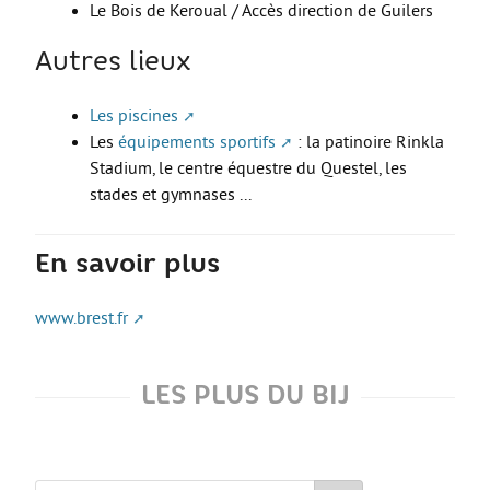
Le Bois de Keroual / Accès direction de Guilers
Move from Brest
Autres lieux
Mineur·es
Année de césure
Les piscines
Les
équipements sportifs
: la patinoire Rinkla
LOGEMENT
Stadium, le centre équestre du Questel, les
Organiser la recherche d’un logement
stades et gymnases ...
Chercher un logement
En savoir plus
Qui peut m’informer et m’accompagner ?
Les aides au logement
www.brest.fr
S’installer et vivre dans mon logement
Annonces logement
LES PLUS DU BIJ
LOISIRS
Partir en vacances