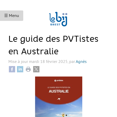
☰ Menu
ACCUEIL
Le guide des PVTistes
ACCÈS AUX DROITS
en Australie
Droits sociaux et services
Mise à jour
mardi 18 février 2025
,
par
Agnès
Bourses et aides financières
Se déplacer
Droits du travail
Accès aux soins
Accès aux droits et à la justice
Étranger·es en France