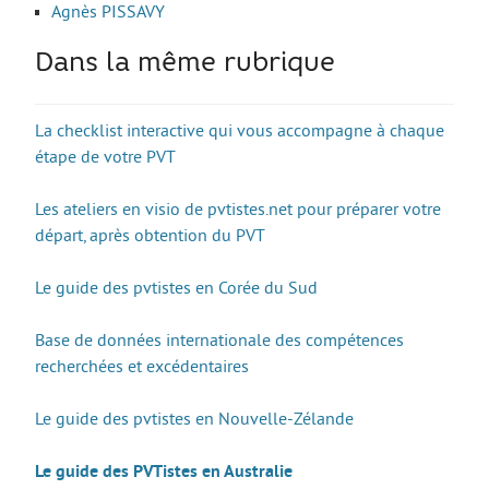
Agnès PISSAVY
Move from Brest
Dans la même rubrique
Mineur·es
Année de césure
La checklist interactive qui vous accompagne à chaque
LOGEMENT
étape de votre PVT
Organiser la recherche d’un logement
Les ateliers en visio de pvtistes.net pour préparer votre
Chercher un logement
départ, après obtention du PVT
Qui peut m’informer et m’accompagner ?
Le guide des pvtistes en Corée du Sud
Les aides au logement
Base de données internationale des compétences
S’installer et vivre dans mon logement
recherchées et excédentaires
Annonces logement
Le guide des pvtistes en Nouvelle-Zélande
LOISIRS
Partir en vacances
Le guide des PVTistes en Australie