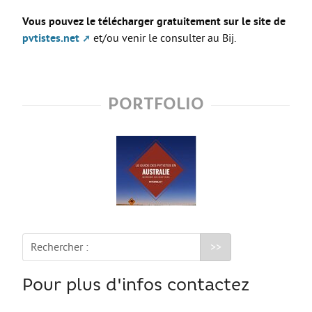
Les stages
Vous pouvez le télécharger gratuitement sur le site de
L’alternance
pvtistes.net
et/ou venir le consulter au Bij.
Bafa et animation
La formation continue
PORTFOLIO
Métiers en uniforme
Année de Césure
INTERNATIONAL
Préparer son départ
Stages, Études, Formations
Emploi
Rechercher :
Volontariat
Bénévolat
Pour plus d'infos contactez
Séjours linguistiques / interculturels