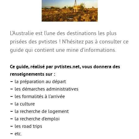
AGIR
Agir au quotidien
Etre bénévole ou volontaire
L’Australie est l’une des destinations les plus
Créer mon projet
prisées des pvtistes ! N’hésitez pas à consulter ce
guide qui contient une mine d’informations.
Créer mon entreprise
EMPLOI
Ce guide, réalisé par pvtistes.net, vous donnera des
Préparer sa candidature
renseignements sur :
–
la préparation au départ
Chercher un job
–
les démarches administratives
Qui peut m’accompagner ?
–
les formalités à l’arrivée
–
la culture
Les offres
–
la recherche de logement
ETUDES / FORMATION
–
la recherche d’emploi
–
les road trips
L’orientation
–
etc.