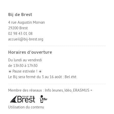
Le Sport
La Culture
Bij de Brest
SANTÉ
4 rue Augustin Morvan
29200 Brest
Mon corps, mon identité
02 98 43 01 08
Amour et sexualité
accueil@bij-brest.org
Excès et addictions
Horaires d’ouverture
Mal-être
Du lundi au vendredi
de 13h30 à 17h30
Victime de violences
☀️ Pause estivale ! ☀️
ACCÈS RAPIDE
Le Bij sera fermé du 3 au 16 août : Bel été.
Membre des réseaux :
Info Jeunes
,
Idéo
,
ERASMUS +
Qui sommes nous
Utilisation du contenu
About us