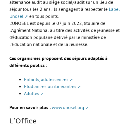
Les stages
alternance audit au siège social/audit sur un lieu de
séjour tous les 2 ans. Ils s’engagent à respecter le
Label
L’alternance
Unosel
en tous points.
Bafa et animation
L’UNOSEL est depuis le 07 juin 2022, titulaire de
l’Agrément National au titre des activités de jeunesse et
La formation continue
d’éducation populaire délivré par le ministère de
Métiers en uniforme
l’Éducation nationale et de la Jeunesse.
Année de Césure
Ces organismes proposent des séjours adaptés à
INTERNATIONAL
différents publics :
Préparer son départ
Enfants, adolescent·es
Stages, Études, Formations
Etudiant·es ou itinérant·es
Adultes
Emploi
Volontariat
Pour en savoir plus :
www.unosel.org
Bénévolat
L’Office
Séjours linguistiques / interculturels