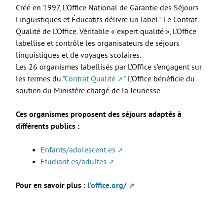
Créé en 1997, L’Office National de Garantie des Séjours
Move from Brest
Linguistiques et Éducatifs délivre un label : Le Contrat
Mineur·es
Qualité de L’Office. Véritable « expert qualité », L’Office
labellise et contrôle les organisateurs de séjours
Année de césure
linguistiques et de voyages scolaires.
LOGEMENT
Les 26 organismes labellisés par L’Office s’engagent sur
les termes du "
Contrat Qualité
". L’Office bénéficie du
Organiser la recherche d’un logement
soutien du Ministère chargé de la Jeunesse.
Chercher un logement
Ces organismes proposent des séjours adaptés à
Qui peut m’informer et m’accompagner ?
différents publics :
Les aides au logement
Enfants/adolescent·es
S’installer et vivre dans mon logement
Etudiant·es/adultes
Annonces logement
Pour en savoir plus :
l’office.org/
LOISIRS
Partir en vacances