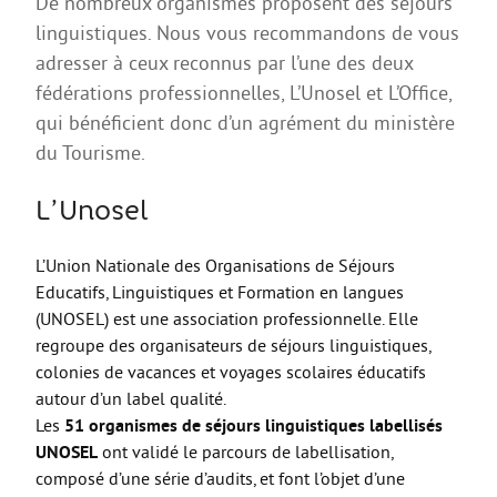
De nombreux organismes proposent des séjours
AGIR
linguistiques. Nous vous recommandons de vous
adresser à ceux reconnus par l’une des deux
Agir au quotidien
fédérations professionnelles, L’Unosel et L’Office,
Etre bénévole ou volontaire
qui bénéficient donc d’un agrément du ministère
Créer mon projet
du Tourisme.
Créer mon entreprise
L’Unosel
EMPLOI
Préparer sa candidature
L’Union Nationale des Organisations de Séjours
Educatifs, Linguistiques et Formation en langues
Chercher un job
(UNOSEL) est une association professionnelle. Elle
Qui peut m’accompagner ?
regroupe des organisateurs de séjours linguistiques,
colonies de vacances et voyages scolaires éducatifs
Les offres
autour d’un label qualité.
ETUDES / FORMATION
Les
51 organismes de séjours linguistiques labellisés
UNOSEL
ont validé le parcours de labellisation,
L’orientation
composé d’une série d’audits, et font l’objet d’une