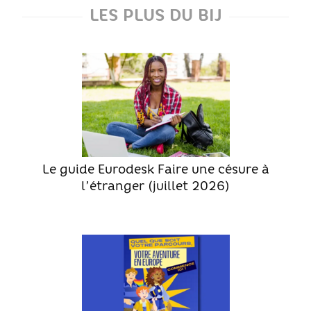
Le Sport
LES PLUS DU BIJ
La Culture
SANTÉ
Mon corps, mon identité
Amour et sexualité
Excès et addictions
Mal-être
Le guide Eurodesk Faire une césure à
Victime de violences
l’étranger (juillet 2026)
ACCÈS RAPIDE
Qui sommes nous
About us