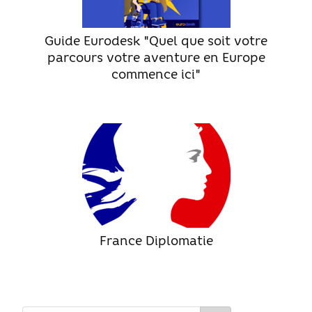
Guide Jeunes
Guide Eurodesk "Quel que soit votre
parcours votre aventure en Europe
Projets internationaux
commence ici"
Nous contacter
France Diplomatie