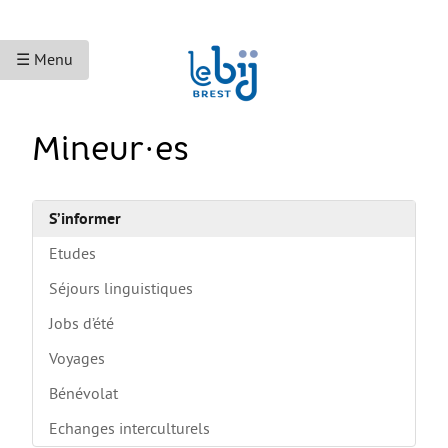
☰ Menu
ACCUEIL
Mineur·es
ACCÈS AUX DROITS
Droits sociaux et services
S’informer
Bourses et aides financières
Etudes
Se déplacer
Séjours linguistiques
Jobs d’été
Droits du travail
Voyages
Accès aux soins
Bénévolat
Accès aux droits et à la justice
Echanges interculturels
Étranger·es en France