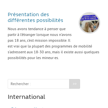
AGIR
Agir au quotidien
Présentation des
différentes possibilités
Etre bénévole ou volontaire
Nous avons tendance à penser que
Créer mon projet
partir à l’étranger lorsque nous n’avons
Créer mon entreprise
pas 18 ans, c’est mission impossible. Il
est vrai que la plupart des programmes de mobilité
EMPLOI
s’adressent aux 18-30 ans, mais il existe aussi quelques
Préparer sa candidature
possibilités pour les mineur·es.
Chercher un job
Qui peut m’accompagner ?
Les offres
Rechercher :
ETUDES / FORMATION
International
L’orientation