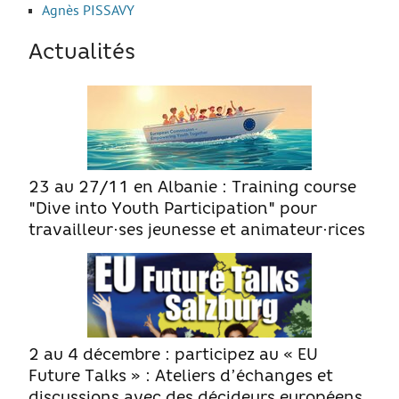
Agnès PISSAVY
Move from Brest
Actualités
Mineur·es
Année de césure
LOGEMENT
Organiser la recherche d’un logement
Chercher un logement
23 au 27/11 en Albanie : Training course
"Dive into Youth Participation" pour
Qui peut m’informer et m’accompagner ?
travailleur·ses jeunesse et animateur·rices
Les aides au logement
S’installer et vivre dans mon logement
Annonces logement
LOISIRS
2 au 4 décembre : participez au « EU
Partir en vacances
Future Talks » : Ateliers d’échanges et
discussions avec des décideurs européens