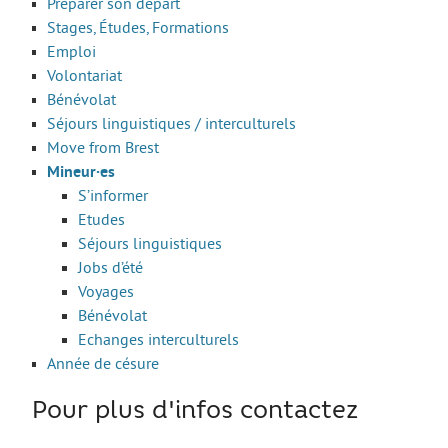
Préparer son départ
Les stages
Stages, Études, Formations
L’alternance
Emploi
Volontariat
Bafa et animation
Bénévolat
La formation continue
Séjours linguistiques / interculturels
Move from Brest
Métiers en uniforme
Mineur·es
Année de Césure
S’informer
Etudes
INTERNATIONAL
Séjours linguistiques
Préparer son départ
Jobs d’été
Voyages
Stages, Études, Formations
Bénévolat
Emploi
Echanges interculturels
Année de césure
Volontariat
Bénévolat
Pour plus d'infos contactez
Séjours linguistiques / interculturels