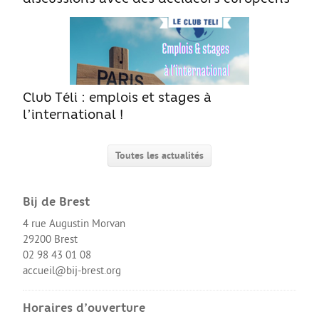
Le Sport
La Culture
SANTÉ
Mon corps, mon identité
Club Téli : emplois et stages à
Amour et sexualité
l’international !
Excès et addictions
Toutes les actualités
Mal-être
Victime de violences
Bij de Brest
ACCÈS RAPIDE
4 rue Augustin Morvan
29200 Brest
02 98 43 01 08
Qui sommes nous
accueil@bij-brest.org
About us
Horaires d’ouverture