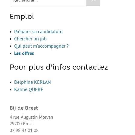
Rechercher :
Les stages
L’alternance
Emploi
Bafa et animation
Préparer sa candidature
La formation continue
Chercher un job
Métiers en uniforme
Qui peut m’accompagner ?
Les offres
Année de Césure
INTERNATIONAL
Pour plus d'infos contactez
Préparer son départ
Delphine KERLAN
Stages, Études, Formations
Karine QUERE
Emploi
Bij de Brest
Volontariat
4 rue Augustin Morvan
Bénévolat
29200 Brest
02 98 43 01 08
Séjours linguistiques / interculturels