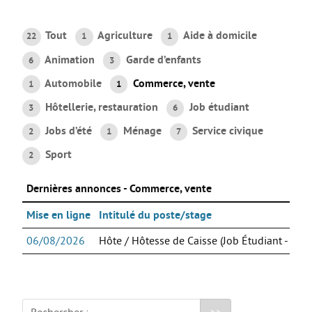
AGIR
Tout
Agriculture
Aide à domicile
22
1
1
Agir au quotidien
Animation
Garde d’enfants
6
3
Etre bénévole ou volontaire
Automobile
Commerce, vente
1
1
Créer mon projet
Hôtellerie, restauration
Job étudiant
3
6
Créer mon entreprise
Jobs d’été
Ménage
Service civique
2
1
7
EMPLOI
Sport
2
Préparer sa candidature
Dernières annonces - Commerce, vente
Chercher un job
Mise en ligne
Intitulé du poste/stage
Qui peut m’accompagner ?
Les offres
06/08/2026
Hôte / Hôtesse de Caisse (Job Étudiant - Sam
ETUDES / FORMATION
L’orientation