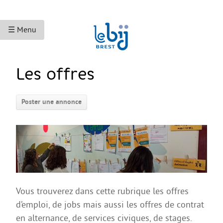
☰ Menu
ACCUEIL
Les offres
ACCÈS AUX DROITS
Poster une annonce
Droits sociaux et services
Bourses et aides financières
Se déplacer
Droits du travail
Accès aux soins
Vous trouverez dans cette rubrique les offres
Accès aux droits et à la justice
d’emploi, de jobs mais aussi les offres de contrat
Étranger·es en France
en alternance, de services civiques, de stages.