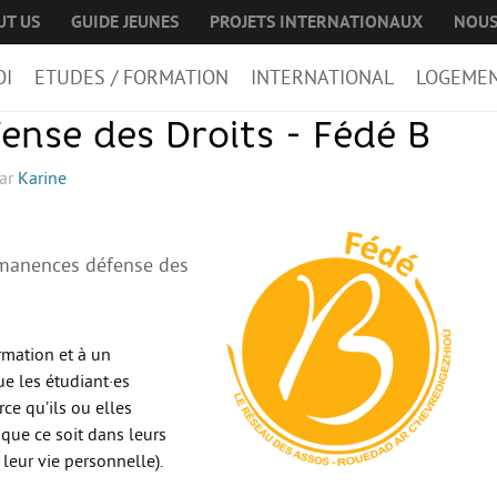
UT US
GUIDE JEUNES
PROJETS INTERNATIONAUX
NOUS
OI
ETUDES / FORMATION
INTERNATIONAL
LOGEME
nse des Droits - Fédé B
ar
Karine
rmanences défense des
formation et à un
e les étudiant·es
rce qu’ils ou elles
que ce soit dans leurs
leur vie personnelle).