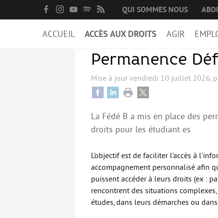
QUI SOMMES NOUS
ABO
ACCUEIL
ACCÈS AUX DROITS
AGIR
EMPL
Permanence Défe
Mise à jour
vendredi 10 juillet 2026
,
p
La Fédé B a mis en place des pe
droits pour les étudiant·es
L’objectif est de faciliter l’accès à l’in
accompagnement personnalisé afin qu
puissent accéder à leurs droits (ex : pa
rencontrent des situations complexes, 
études, dans leurs démarches ou dans 