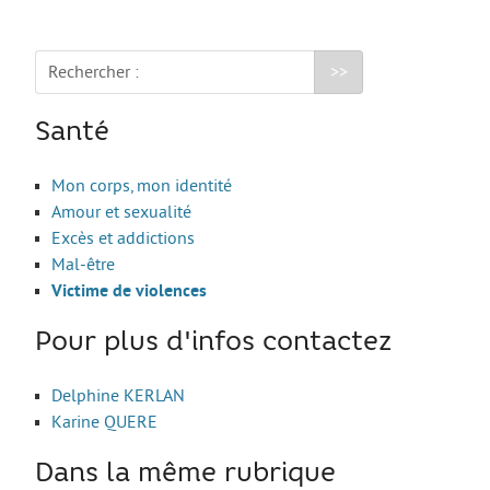
Le Sport
La Culture
Rechercher :
SANTÉ
Mon corps, mon identité
Santé
Amour et sexualité
Mon corps, mon identité
Excès et addictions
Amour et sexualité
Excès et addictions
Mal-être
Mal-être
Victime de violences
Victime de violences
ACCÈS RAPIDE
Pour plus d'infos contactez
Delphine KERLAN
Qui sommes nous
Karine QUERE
About us
Dans la même rubrique