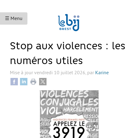
☰ Menu
ACCUEIL
Stop aux violences : les
ACCÈS AUX DROITS
numéros utiles
Droits sociaux et services
Mise à jour
vendredi 10 juillet 2026
,
par
Karine
Bourses et aides financières
Se déplacer
Droits du travail
Accès aux soins
Accès aux droits et à la justice
Étranger·es en France