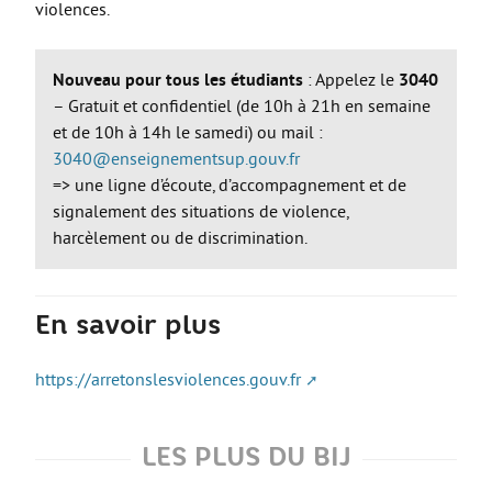
violences.
Move from Brest
Mineur·es
Nouveau pour tous les étudiants
: Appelez le
3040
– Gratuit et confidentiel (de 10h à 21h en semaine
Année de césure
et de 10h à 14h le samedi) ou mail :
LOGEMENT
3040@enseignementsup.gouv.fr
=> une ligne d’écoute, d’accompagnement et de
Organiser la recherche d’un logement
signalement des situations de violence,
Chercher un logement
harcèlement ou de discrimination.
Qui peut m’informer et m’accompagner ?
Les aides au logement
En savoir plus
S’installer et vivre dans mon logement
https://arretonslesviolences.gouv.fr
Annonces logement
LOISIRS
LES PLUS DU BIJ
Partir en vacances