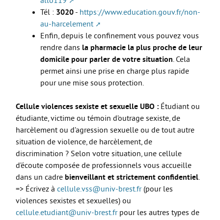
allo119
Les stages
Tél :
3020
-
https://www.education.gouv.fr/non-
L’alternance
au-harcelement
Enfin, depuis le confinement vous pouvez vous
Bafa et animation
rendre dans
la pharmacie la plus proche de leur
La formation continue
domicile pour parler de votre situation
. Cela
permet ainsi une prise en charge plus rapide
Métiers en uniforme
pour une mise sous protection.
Année de Césure
Cellule violences sexiste et sexuelle UBO :
Étudiant ou
INTERNATIONAL
étudiante, victime ou témoin d’outrage sexiste, de
Préparer son départ
harcèlement ou d’agression sexuelle ou de tout autre
situation de violence, de harcèlement, de
Stages, Études, Formations
discrimination ? Selon votre situation, une cellule
Emploi
d’écoute composée de professionnels vous accueille
dans un cadre
bienveillant et strictement confidentiel
.
Volontariat
=> Écrivez à
cellule.vss@univ-brest.fr
(pour les
Bénévolat
violences sexistes et sexuelles) ou
cellule.etudiant@univ-brest.fr
pour les autres types de
Séjours linguistiques / interculturels