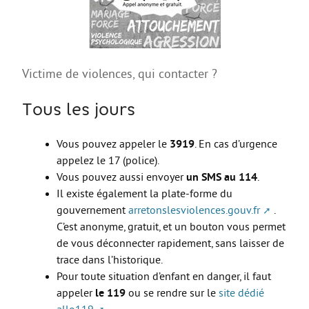
AGIR
Agir au quotidien
Etre bénévole ou volontaire
Victime de violences, qui contacter ?
Créer mon projet
Tous les jours
Créer mon entreprise
EMPLOI
Vous pouvez appeler le
3919
. En cas d’urgence
appelez le 17 (police).
Préparer sa candidature
Vous pouvez aussi envoyer
un SMS au 114
.
Chercher un job
Il existe également la plate-forme du
gouvernement
arretonslesviolences.gouv.fr
.
Qui peut m’accompagner ?
C’est anonyme, gratuit, et un bouton vous permet
Les offres
de vous déconnecter rapidement, sans laisser de
trace dans l’historique.
ETUDES / FORMATION
Pour toute situation d’enfant en danger, il faut
L’orientation
appeler
le 119
ou se rendre sur le
site dédié