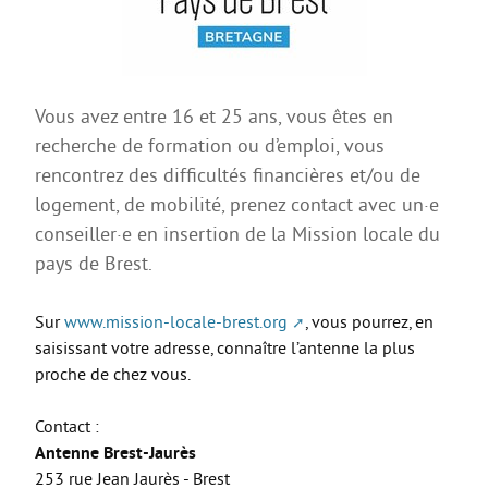
AGIR
Agir au quotidien
Etre bénévole ou volontaire
Vous avez entre 16 et 25 ans, vous êtes en
Créer mon projet
recherche de formation ou d’emploi, vous
rencontrez des difficultés financières et/ou de
Créer mon entreprise
logement, de mobilité, prenez contact avec un·e
EMPLOI
conseiller·e en insertion de la Mission locale du
Préparer sa candidature
pays de Brest.
Chercher un job
Sur
www.mission-locale-brest.org
, vous pourrez, en
Qui peut m’accompagner ?
saisissant votre adresse, connaître l’antenne la plus
proche de chez vous.
Les offres
ETUDES / FORMATION
Contact :
Antenne Brest-Jaurès
L’orientation
253 rue Jean Jaurès - Brest