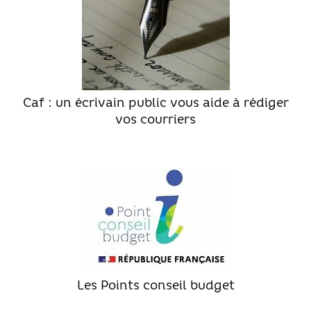
Move from Brest
Mineur·es
Année de césure
LOGEMENT
Caf : un écrivain public vous aide à rédiger
Organiser la recherche d’un logement
vos courriers
Chercher un logement
Qui peut m’informer et m’accompagner ?
Les aides au logement
S’installer et vivre dans mon logement
Annonces logement
LOISIRS
Les Points conseil budget
Partir en vacances