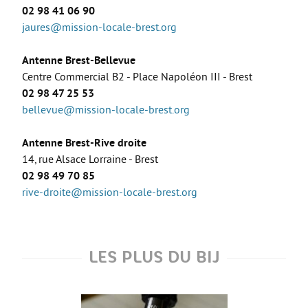
Les stages
02 98 41 06 90
jaures@mission-locale-brest.org
L’alternance
Bafa et animation
Antenne Brest-Bellevue
Centre Commercial B2 - Place Napoléon III - Brest
La formation continue
02 98 47 25 53
Métiers en uniforme
bellevue@mission-locale-brest.org
Année de Césure
Antenne Brest-Rive droite
INTERNATIONAL
14, rue Alsace Lorraine - Brest
02 98 49 70 85
Préparer son départ
rive-droite@mission-locale-brest.org
Stages, Études, Formations
Emploi
Volontariat
LES PLUS DU BIJ
Bénévolat
Séjours linguistiques / interculturels