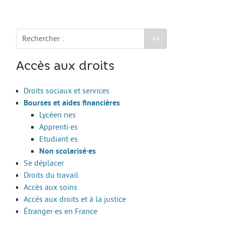
Le Sport
La Culture
Rechercher :
SANTÉ
Mon corps, mon identité
Accès aux droits
Amour et sexualité
Droits sociaux et services
Excès et addictions
Bourses et aides financières
Mal-être
Lycéen·nes
Apprenti·es
Victime de violences
Etudiant·es
ACCÈS RAPIDE
Non scolarisé·es
Se déplacer
Droits du travail
Accès aux soins
Qui sommes nous
Accès aux droits et à la justice
Étranger·es en France
About us