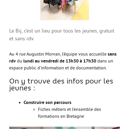
AGIR
Agir au quotidien
Etre bénévole ou volontaire
Le Bij, c’est un lieu pour tous les jeunes, gratuit
Créer mon projet
et sans rdv.
Créer mon entreprise
Au 4 rue Augustin Morvan, l’équipe vous accueille
sans
EMPLOI
rdv
du
lundi au vendredi de 13h30 à 17h30
dans un
espace public d’information et de documentation.
Préparer sa candidature
Chercher un job
On y trouve des infos pour les
jeunes :
Qui peut m’accompagner ?
Les offres
Construire son parcours
Fiches métiers et l’ensemble des
ETUDES / FORMATION
formations en Bretagne
L’orientation