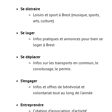
Move from Brest
Se distraire
Loisirs et sport à Brest (musique, sports,
Mineur·es
arts, culture).
Année de césure
Se loger
LOGEMENT
Infos pratiques et annonces pour bien se
Organiser la recherche d’un logement
loger à Brest
Chercher un logement
Se déplacer
Qui peut m’informer et m’accompagner ?
Infos sur les transports en commun, le
covoiturage, le permis.
Les aides au logement
S’installer et vivre dans mon logement
S’engager
Infos et offres de bénévolat et
Annonces logement
volontariat tout au long de l’année
LOISIRS
Entreprendre
Partir en vacances
Création d’association, d’activité