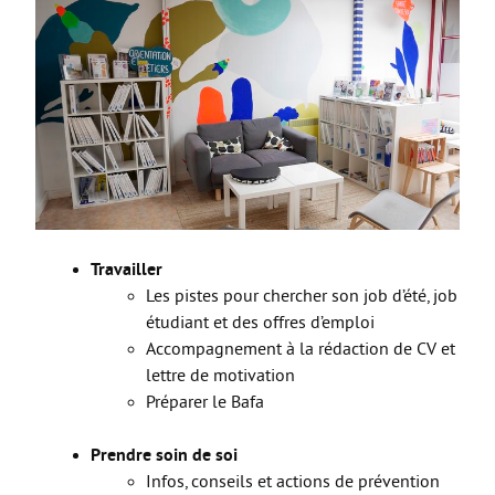
Les stages
L’alternance
Bafa et animation
La formation continue
Métiers en uniforme
Année de Césure
INTERNATIONAL
Travailler
Préparer son départ
Les pistes pour chercher son job d’été, job
étudiant et des offres d’emploi
Stages, Études, Formations
Accompagnement à la rédaction de CV et
Emploi
lettre de motivation
Préparer le Bafa
Volontariat
Bénévolat
Prendre soin de soi
Infos, conseils et actions de prévention
Séjours linguistiques / interculturels