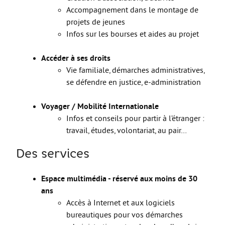
Le Sport
Accompagnement dans le montage de
projets de jeunes
La Culture
Infos sur les bourses et aides au projet
SANTÉ
Accéder à ses droits
Mon corps, mon identité
Vie familiale, démarches administratives,
Amour et sexualité
se défendre en justice, e-administration
Excès et addictions
Voyager / Mobilité Internationale
Mal-être
Infos et conseils pour partir à l’étranger :
travail, études, volontariat, au pair…
Victime de violences
ACCÈS RAPIDE
Des services
Espace multimédia - réservé aux moins de 30
Qui sommes nous
ans
Accès à Internet et aux logiciels
About us
bureautiques pour vos démarches