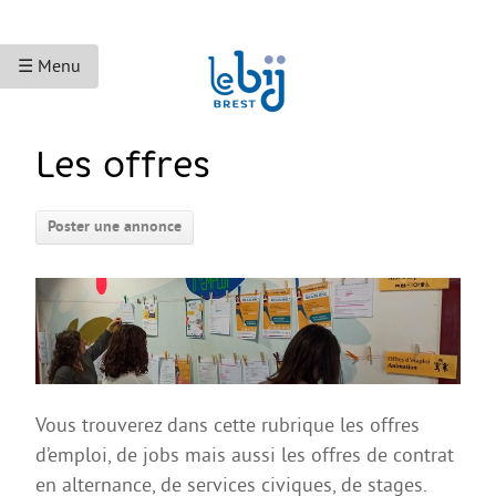
☰ Menu
ACCUEIL
Les offres
ACCÈS AUX DROITS
Poster une annonce
Droits sociaux et services
Bourses et aides financières
Se déplacer
Droits du travail
Accès aux soins
Vous trouverez dans cette rubrique les offres
Accès aux droits et à la justice
d’emploi, de jobs mais aussi les offres de contrat
Étranger·es en France
en alternance, de services civiques, de stages.