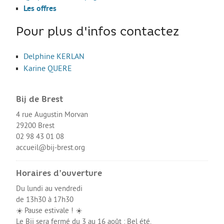
Les stages
Les offres
L’alternance
Pour plus d'infos contactez
Bafa et animation
Delphine KERLAN
La formation continue
Karine QUERE
Métiers en uniforme
Année de Césure
Bij de Brest
INTERNATIONAL
4 rue Augustin Morvan
29200 Brest
Préparer son départ
02 98 43 01 08
Stages, Études, Formations
accueil@bij-brest.org
Emploi
Horaires d’ouverture
Volontariat
Du lundi au vendredi
de 13h30 à 17h30
Bénévolat
☀️ Pause estivale ! ☀️
Séjours linguistiques / interculturels
Le Bij sera fermé du 3 au 16 août : Bel été.