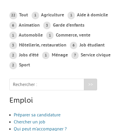
AGIR
Tout
Agriculture
Aide à domicile
22
1
1
Agir au quotidien
Animation
Garde d’enfants
6
3
Etre bénévole ou volontaire
Automobile
Commerce, vente
1
1
Créer mon projet
Hôtellerie, restauration
Job étudiant
3
6
Créer mon entreprise
Jobs d’été
Ménage
Service civique
2
1
7
EMPLOI
Sport
2
Préparer sa candidature
Chercher un job
Rechercher :
Qui peut m’accompagner ?
Emploi
Les offres
ETUDES / FORMATION
Préparer sa candidature
Chercher un job
L’orientation
Qui peut m’accompagner ?