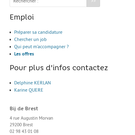
Rechercher :
Les stages
L’alternance
Emploi
Bafa et animation
Préparer sa candidature
La formation continue
Chercher un job
Métiers en uniforme
Qui peut m’accompagner ?
Les offres
Année de Césure
INTERNATIONAL
Pour plus d'infos contactez
Préparer son départ
Delphine KERLAN
Stages, Études, Formations
Karine QUERE
Emploi
Bij de Brest
Volontariat
4 rue Augustin Morvan
Bénévolat
29200 Brest
02 98 43 01 08
Séjours linguistiques / interculturels