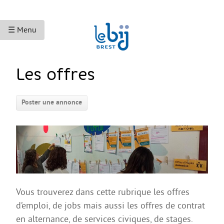
☰ Menu
ACCUEIL
Les offres
ACCÈS AUX DROITS
Poster une annonce
Droits sociaux et services
Bourses et aides financières
Se déplacer
Droits du travail
Accès aux soins
Vous trouverez dans cette rubrique les offres
Accès aux droits et à la justice
d’emploi, de jobs mais aussi les offres de contrat
Étranger·es en France
en alternance, de services civiques, de stages.