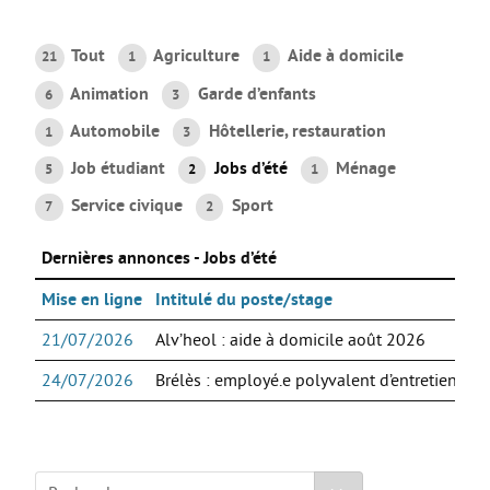
AGIR
Tout
Agriculture
Aide à domicile
21
1
1
Agir au quotidien
Animation
Garde d’enfants
6
3
Etre bénévole ou volontaire
Automobile
Hôtellerie, restauration
1
3
Créer mon projet
Job étudiant
Jobs d’été
Ménage
5
2
1
Créer mon entreprise
Service civique
Sport
7
2
EMPLOI
Dernières annonces - Jobs d’été
Préparer sa candidature
Chercher un job
Mise en ligne
Intitulé du poste/stage
Qui peut m’accompagner ?
21/07/2026
Alv’heol : aide à domicile août 2026
Les offres
24/07/2026
Brélès : employé.e polyvalent d’entretien en 
ETUDES / FORMATION
L’orientation