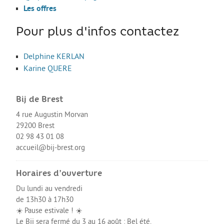
Les stages
Les offres
L’alternance
Pour plus d'infos contactez
Bafa et animation
Delphine KERLAN
La formation continue
Karine QUERE
Métiers en uniforme
Année de Césure
Bij de Brest
INTERNATIONAL
4 rue Augustin Morvan
29200 Brest
Préparer son départ
02 98 43 01 08
Stages, Études, Formations
accueil@bij-brest.org
Emploi
Horaires d’ouverture
Volontariat
Du lundi au vendredi
de 13h30 à 17h30
Bénévolat
☀️ Pause estivale ! ☀️
Séjours linguistiques / interculturels
Le Bij sera fermé du 3 au 16 août : Bel été.