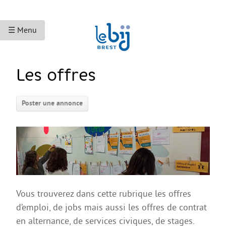
☰ Menu
ACCUEIL
Les offres
ACCÈS AUX DROITS
Poster une annonce
Droits sociaux et services
Bourses et aides financières
Se déplacer
Droits du travail
Accès aux soins
Vous trouverez dans cette rubrique les offres
Accès aux droits et à la justice
d’emploi, de jobs mais aussi les offres de contrat
Étranger·es en France
en alternance, de services civiques, de stages.