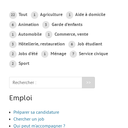
AGIR
Tout
Agriculture
Aide à domicile
22
1
1
Agir au quotidien
Animation
Garde d’enfants
6
3
Etre bénévole ou volontaire
Automobile
Commerce, vente
1
1
Créer mon projet
Hôtellerie, restauration
Job étudiant
3
6
Créer mon entreprise
Jobs d’été
Ménage
Service civique
2
1
7
EMPLOI
Sport
2
Préparer sa candidature
Chercher un job
Rechercher :
Qui peut m’accompagner ?
Emploi
Les offres
ETUDES / FORMATION
Préparer sa candidature
Chercher un job
L’orientation
Qui peut m’accompagner ?