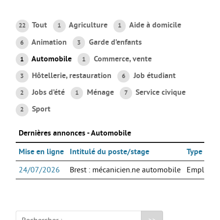
AGIR
Tout
Agriculture
Aide à domicile
22
1
1
Agir au quotidien
Animation
Garde d’enfants
6
3
Etre bénévole ou volontaire
Automobile
Commerce, vente
1
1
Créer mon projet
Hôtellerie, restauration
Job étudiant
3
6
Créer mon entreprise
Jobs d’été
Ménage
Service civique
2
1
7
EMPLOI
Sport
2
Préparer sa candidature
Dernières annonces - Automobile
Chercher un job
Mise en ligne
Intitulé du poste/stage
Type d'off
Qui peut m’accompagner ?
Les offres
24/07/2026
Brest : mécanicien.ne automobile
Emploi
ETUDES / FORMATION
L’orientation