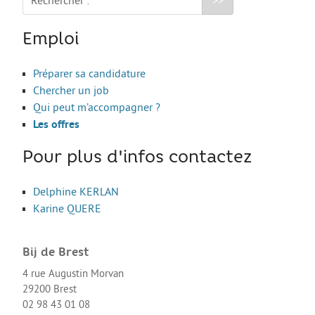
Rechercher :
Les stages
L’alternance
Emploi
Bafa et animation
Préparer sa candidature
La formation continue
Chercher un job
Métiers en uniforme
Qui peut m’accompagner ?
Les offres
Année de Césure
INTERNATIONAL
Pour plus d'infos contactez
Préparer son départ
Delphine KERLAN
Stages, Études, Formations
Karine QUERE
Emploi
Bij de Brest
Volontariat
4 rue Augustin Morvan
Bénévolat
29200 Brest
02 98 43 01 08
Séjours linguistiques / interculturels