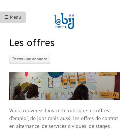
☰ Menu
ACCUEIL
Les offres
ACCÈS AUX DROITS
Poster une annonce
Droits sociaux et services
Bourses et aides financières
Se déplacer
Droits du travail
Accès aux soins
Vous trouverez dans cette rubrique les offres
Accès aux droits et à la justice
d’emploi, de jobs mais aussi les offres de contrat
Étranger·es en France
en alternance, de services civiques, de stages.