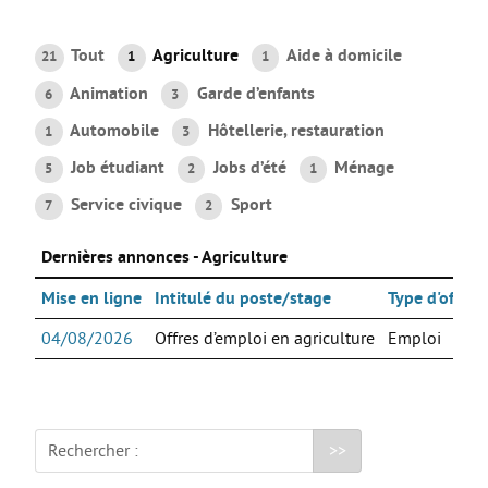
AGIR
Tout
Agriculture
Aide à domicile
21
1
1
Agir au quotidien
Animation
Garde d’enfants
6
3
Etre bénévole ou volontaire
Automobile
Hôtellerie, restauration
1
3
Créer mon projet
Job étudiant
Jobs d’été
Ménage
5
2
1
Créer mon entreprise
Service civique
Sport
7
2
EMPLOI
Dernières annonces - Agriculture
Préparer sa candidature
Chercher un job
Mise en ligne
Intitulé du poste/stage
Type d'offre
Qui peut m’accompagner ?
04/08/2026
Offres d’emploi en agriculture
Emploi
Les offres
ETUDES / FORMATION
Rechercher :
L’orientation