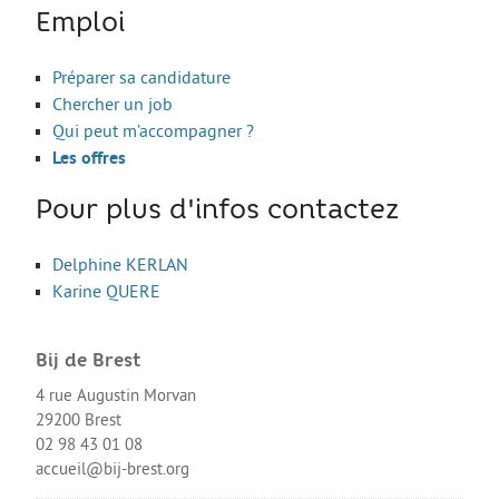
Les stages
Emploi
L’alternance
Préparer sa candidature
Bafa et animation
Chercher un job
La formation continue
Qui peut m’accompagner ?
Les offres
Métiers en uniforme
Année de Césure
Pour plus d'infos contactez
INTERNATIONAL
Delphine KERLAN
Préparer son départ
Karine QUERE
Stages, Études, Formations
Bij de Brest
Emploi
4 rue Augustin Morvan
Volontariat
29200 Brest
02 98 43 01 08
Bénévolat
accueil@bij-brest.org
Séjours linguistiques / interculturels