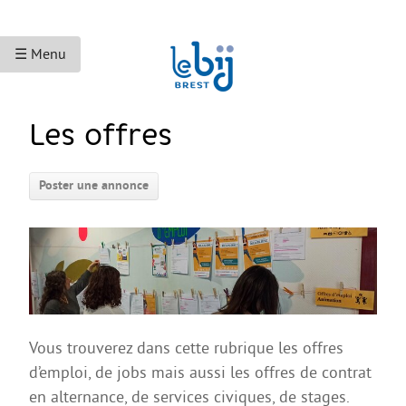
☰ Menu
ACCUEIL
Les offres
ACCÈS AUX DROITS
Poster une annonce
Droits sociaux et services
Bourses et aides financières
Se déplacer
Droits du travail
Accès aux soins
Vous trouverez dans cette rubrique les offres
Accès aux droits et à la justice
d’emploi, de jobs mais aussi les offres de contrat
Étranger·es en France
en alternance, de services civiques, de stages.