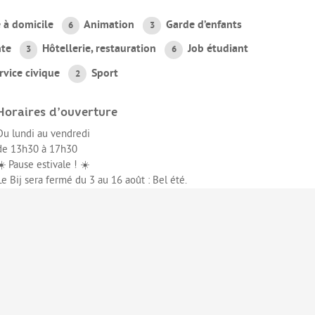
 à domicile
Animation
Garde d’enfants
6
3
te
Hôtellerie, restauration
Job étudiant
3
6
rvice civique
Sport
2
Horaires d’ouverture
Du lundi au vendredi
de 13h30 à 17h30
☀️ Pause estivale ! ☀️
Le Bij sera fermé du 3 au 16 août : Bel été.