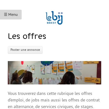
☰ Menu
ACCUEIL
Les offres
ACCÈS AUX DROITS
Poster une annonce
Droits sociaux et services
Bourses et aides financières
Se déplacer
Droits du travail
Accès aux soins
Vous trouverez dans cette rubrique les offres
Accès aux droits et à la justice
d’emploi, de jobs mais aussi les offres de contrat
Étranger·es en France
en alternance, de services civiques, de stages.