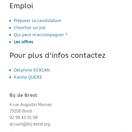
Les stages
Emploi
L’alternance
Préparer sa candidature
Bafa et animation
Chercher un job
La formation continue
Qui peut m’accompagner ?
Les offres
Métiers en uniforme
Année de Césure
Pour plus d'infos contactez
INTERNATIONAL
Delphine KERLAN
Préparer son départ
Karine QUERE
Stages, Études, Formations
Bij de Brest
Emploi
4 rue Augustin Morvan
Volontariat
29200 Brest
02 98 43 01 08
Bénévolat
accueil@bij-brest.org
Séjours linguistiques / interculturels