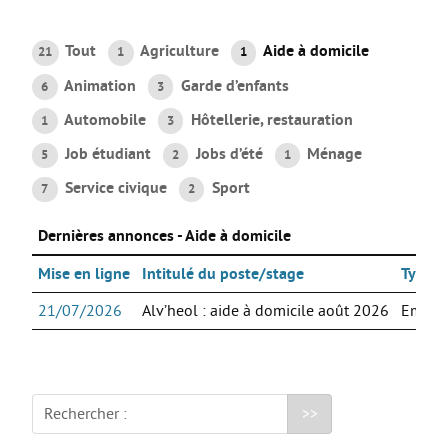
AGIR
Tout
Agriculture
Aide à domicile
21
1
1
Agir au quotidien
Animation
Garde d’enfants
6
3
Etre bénévole ou volontaire
Automobile
Hôtellerie, restauration
1
3
Créer mon projet
Job étudiant
Jobs d’été
Ménage
5
2
1
Créer mon entreprise
Service civique
Sport
7
2
EMPLOI
Dernières annonces - Aide à domicile
Préparer sa candidature
Chercher un job
Mise en ligne
Intitulé du poste/stage
Type d'
Qui peut m’accompagner ?
21/07/2026
Alv’heol : aide à domicile août 2026
Emplo
Les offres
ETUDES / FORMATION
Rechercher :
L’orientation